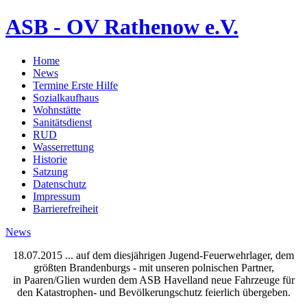
ASB - OV Rathenow e.V.
Home
News
Termine Erste Hilfe
Sozialkaufhaus
Wohnstätte
Sanitätsdienst
RUD
Wasserrettung
Historie
Satzung
Datenschutz
Impressum
Barrierefreiheit
News
18.07.2015 ... auf dem diesjährigen Jugend-Feuerwehrlager, dem
größten Brandenburgs - mit unseren polnischen Partner,
in Paaren/Glien wurden dem ASB Havelland neue Fahrzeuge für
den Katastrophen- und Bevölkerungschutz feierlich übergeben.